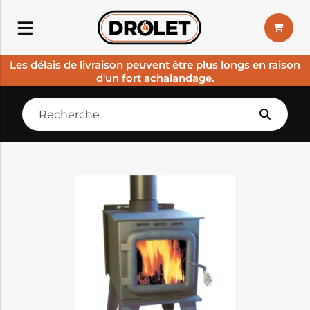
Les délais de livraison peuvent être plus longs en raison
d'un fort achalandage.