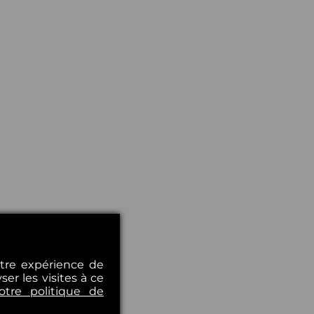
otre expérience de
er les visites à ce
otre politique de