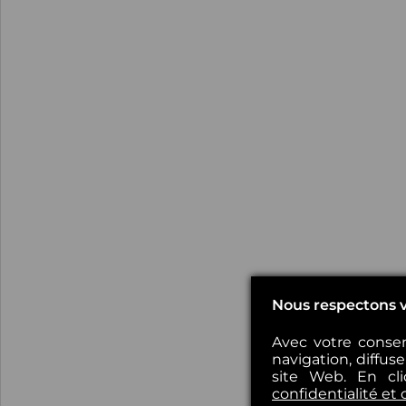
Nous respectons v
Avec votre consen
navigation, diffus
site Web. En cl
confidentialité et 