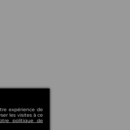
otre expérience de
er les visites à ce
otre politique de