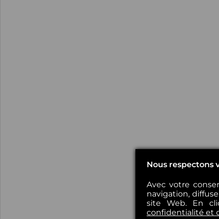
Nous respectons v
Avec votre consen
navigation, diffus
site Web. En cl
confidentialité et 