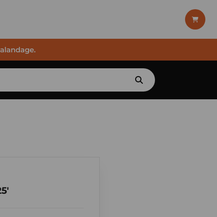
halandage.
5'