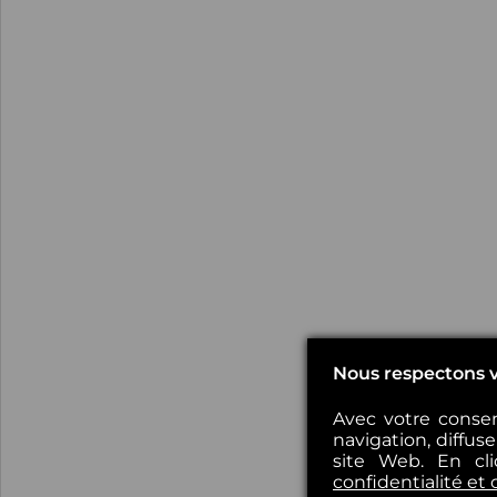
Nous respectons v
Avec votre consen
navigation, diffus
site Web. En cl
confidentialité et 