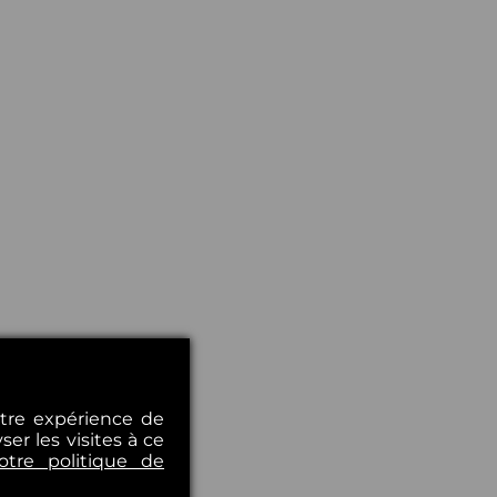
otre expérience de
er les visites à ce
otre politique de