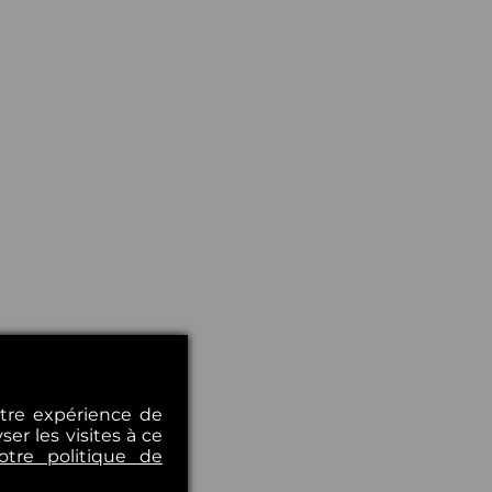
otre expérience de
er les visites à ce
otre politique de