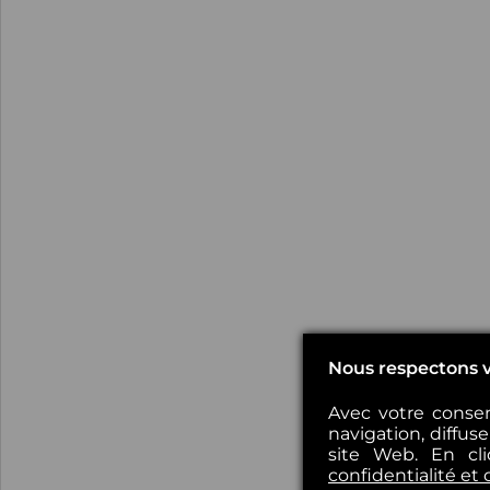
Nous respectons v
Avec votre consen
navigation, diffus
site Web. En cl
confidentialité et 