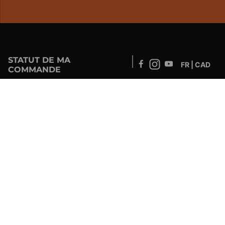
STATUT DE MA
FR | CAD
COMMANDE
Développé par
SOUTIEN – CLIENTS ET COMMANDES EN
LIGNE
info@drolet.ca
1-888-539-0864
SERVICE TECHNIQUE
tech@sbi-international.com
1-877-356-6663