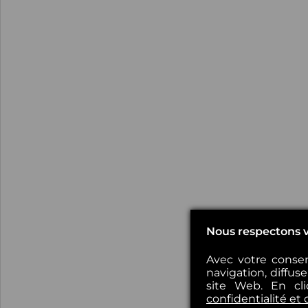
Nous respectons v
Avec votre consen
navigation, diffus
site Web. En cl
confidentialité et 