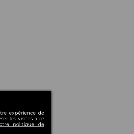
otre expérience de
er les visites à ce
otre politique de