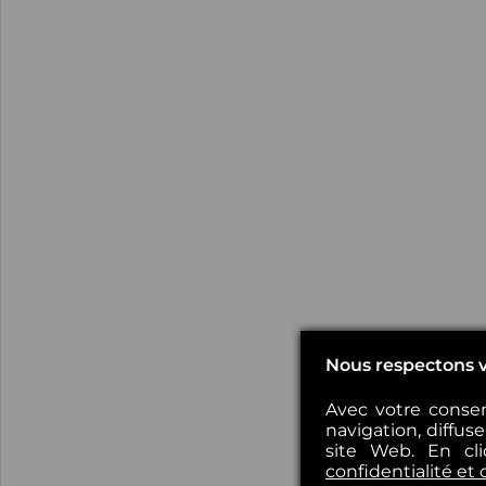
Nous respectons v
Avec votre consen
navigation, diffus
site Web. En cl
confidentialité et 