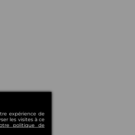
otre expérience de
er les visites à ce
otre politique de