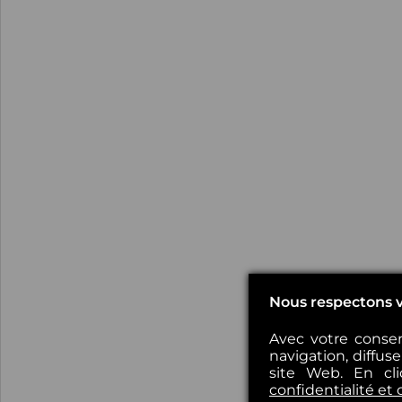
Nous respectons v
Avec votre consen
navigation, diffus
site Web. En cl
confidentialité et 