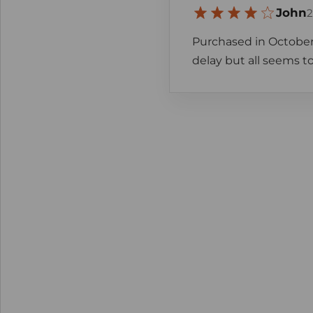
John
2
Purchased in October 
delay but all seems to