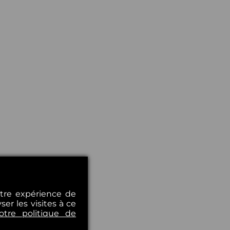
otre expérience de
er les visites à ce
otre politique de