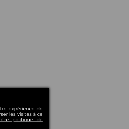
otre expérience de
er les visites à ce
otre politique de