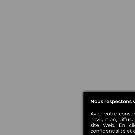
Nous respectons v
Avec votre consen
navigation, diffus
site Web. En cl
confidentialité et 