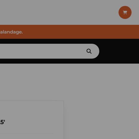
halandage.
5'