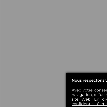
Nous respectons v
Avec votre consen
navigation, diffus
site Web. En cl
confidentialité et 