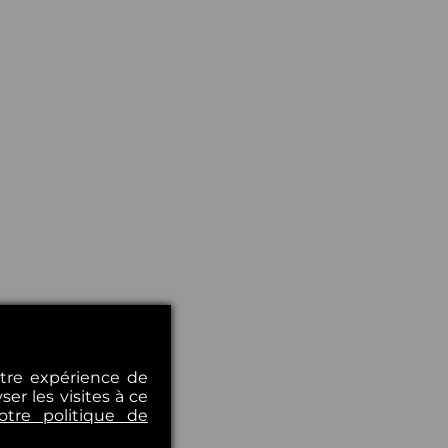
otre expérience de
er les visites à ce
otre politique de