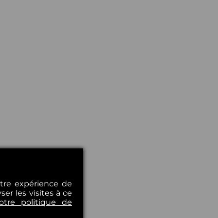
otre expérience de
er les visites à ce
otre politique de