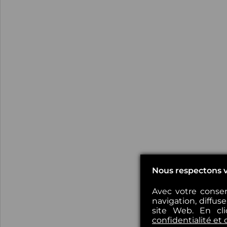
Nous respectons v
Avec votre consen
navigation, diffus
site Web. En cl
confidentialité et 