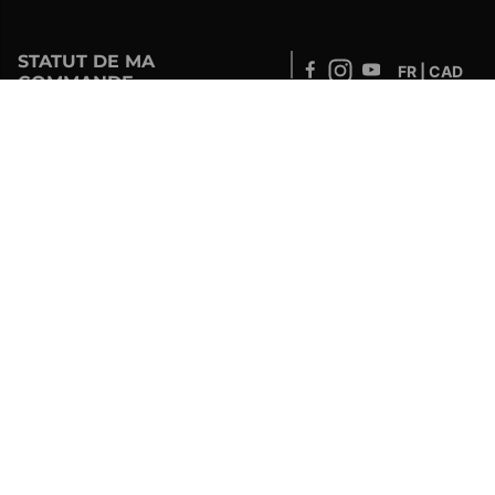
STATUT DE MA
FR | CAD
COMMANDE
Développé par
SOUTIEN – CLIENTS ET COMMANDES EN
LIGNE
info@drolet.ca
1-888-539-0864
SERVICE TECHNIQUE
tech@sbi-international.com
1-877-356-6663
SERVICE AUX DÉTAILLANTS