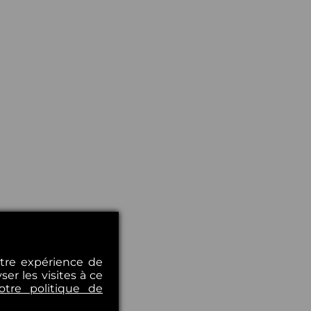
otre expérience de
er les visites à ce
otre politique de