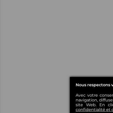
Nous respectons v
Avec votre consen
navigation, diffus
site Web. En cl
confidentialité et 